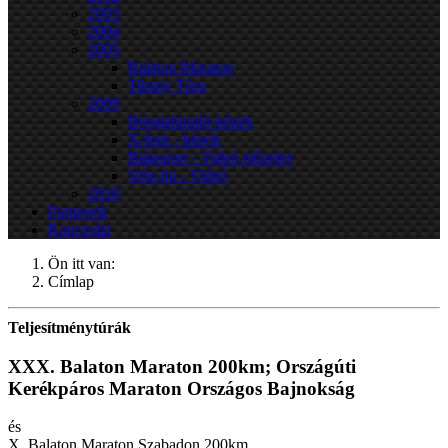
2003
2004
2005
Balaton Maraton
Tihany Túra
2009
Bringahiradó-képek
X-Iont - képek
Balasport - Videó előzetes
Velo.hu - Videó
2010
Partnerek
Kapcsolat
Ön itt van:
Címlap
Teljesítménytúrák
XXX. Balaton Maraton 200km; Országúti
Kerékpáros Maraton Országos Bajnokság
és
X. Balaton Maraton Szabadon 200km