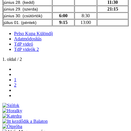
11:30
június 28. (kedd)
21:15
június 29. (szerda)
6:00
8:30
június 30. (csütörtök)
9:15
13:00
július 01. (péntek)
Pelso Kupa Különdíj
Adatmódosítás
TdP videó
TdP videók 2
1. oldal / 2
1
2