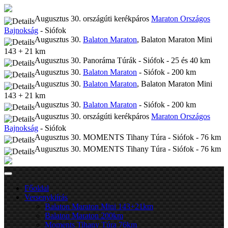
Augusztus 30. országúti kerékpáros
Maraton Országos
Bajnokság
- Siófok
Augusztus 30.
Balaton Maraton
, Balaton Maraton Mini
143 + 21 km
Augusztus 30. Panoráma Túrák - Siófok - 25 és 40 km
Augusztus 30.
Balaton Maraton
- Siófok - 200 km
Augusztus 30.
Balaton Maraton
, Balaton Maraton Mini
143 + 21 km
Augusztus 30.
Balaton Maraton
- Siófok - 200 km
Augusztus 30. országúti kerékpáros
Maraton Országos
Bajnokság
- Siófok
Augusztus 30. MOMENTS Tihany Túra - Siófok - 76 km
Augusztus 30. MOMENTS Tihany Túra - Siófok - 76 km
Főoldal
Versenykiírás
Balaton Maraton Mini 143+21km
Balaton Maraton 200km
Moments Tihany Túra 76km