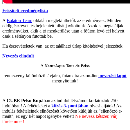
Frissített eredménylista
A
Balaton Team
oldalán megtekinthetők az eredmények. Minden
eddig észrevett és bejelentett hibát javítottunk. Azok is megtalálják
eredményüket, akik a tó megkerülése után a főúton lévő cél helyett
csak a sétányon futottak be.
Ha észrevételetek van, az ott található űrlap kitöltésével jelezzétek.
Nevezés elindult
A
NaturAqua Tour de Pelso
rendezvény különböző távjaira, futamaira az on-line
nevezési lapot
megnyitottuk!
A
CUBE Pelso Kupá
ban az indulói létszámot korlátoztuk 250
indulóban! A feltételeket a
kiírás 3. pontjában
olvashatjátok! Az
indulás feltételeinek ellnőrzését követően küldjük az "ellenőrző e-
mailt", ez egy-két napot igénybe vehet!
Ne nevezz kétszer, várj
türelemmel!