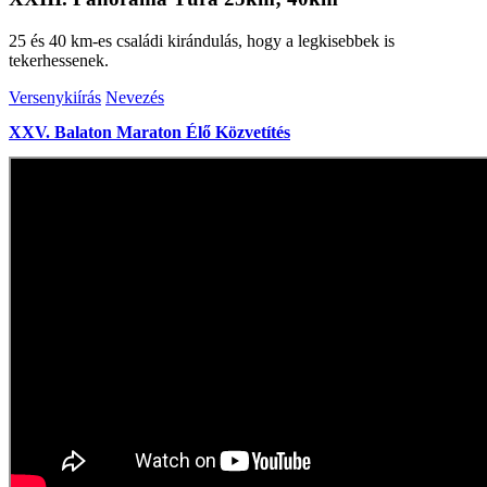
25 és 40 km-es családi kirándulás, hogy a legkisebbek is
tekerhessenek.
Versenykiírás
Nevezés
XXV. Balaton Maraton Élő Közvetítés