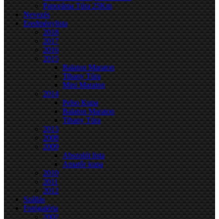
Panoráma Túra 25Km
Nevezés
Eredménylista
2018
2017
2016
2015
Balaton Maraton
Tihany Túra
Mini Maraton
2014
Pelso Kupa
Balaton Maraton
Tihany Túra
2013
2008
2009
Abszolút lista
Amatőr kupa
2010
2011
2012
Szállás
Fotógaléria
2002