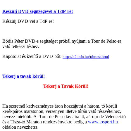
Készülj DVD segítségével a TdP-re!
Készülj DVD-vel a TdP-re!
Bódis Péter DVD-s segítséget próbál nyújtani a Tour de Pelso-ra
való felkészüléshez.
Kapcsolat és ízelítő a DVD-ből:
http://o2.info.hu/tdptest.html
Tekerj a tavak körül!
Tekerj a Tavak Körül!
Ha szeretnél kedvezményes áron hozzájutni a három, tó körüli
kerékpáros maratonon, versenyen illetve túrán való részvételhez,
nevezz mielőbb. A Tour de Pelso távjaira itt, a Tour de Velencei-tó
és a Tisza-tó Maraton rendezvényekre pedig a
www.tosport.hu
oldalon nevezhetsz.