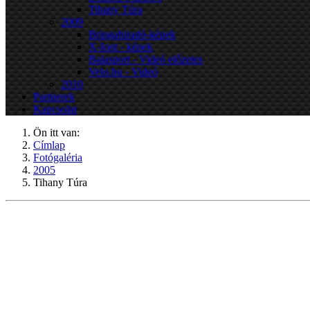
Tihany Túra
2009
Bringahiradó-képek
X-Iont - képek
Balasport - Videó előzetes
Velo.hu - Videó
2010
Partnerek
Kapcsolat
Ön itt van:
Címlap
Fotógaléria
2005
Tihany Túra