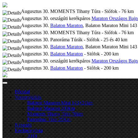
Augusztus 30. MOMENTS Tihany Túra - Siófok - 76 km
Augusztus 30. országúti kerékpáros
Maraton Országos Baj
Augusztus 30.
Balaton Maraton
, Balaton Maraton Mini 143
Augusztus 30. MOMENTS Tihany Túra - Siófok - 76 km
Augusztus 30. Panoráma Túrák - Siófok - 25 és 40 km
Augusztus 30.
Balaton Maraton
, Balaton Maraton Mini 143
Augusztus 30.
Balaton Maraton
- Siófok - 200 km
Augusztus 30. országúti kerékpáros
Maraton Országos Baj
Augusztus 30.
Balaton Maraton
- Siófok - 200 km
Főoldal
Versenykiírás
Balaton Maraton Mini 143+21km
Balaton Maraton 200km
Moments Tihany Túra 76km
Panoráma Túra 25Km
Nevezés
Eredménylista
2018