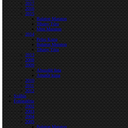
2017
2016
2015
Balaton Maraton
Tihany Túra
Mini Maraton
2014
Pelso Kupa
Balaton Maraton
Tihany Túra
2013
2008
2009
Abszolút lista
Amatőr kupa
2010
2011
2012
Szállás
Fotógaléria
2002
2003
2004
2005
Balaton Maraton