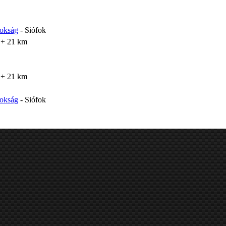
nokság
- Siófok
 + 21 km
 + 21 km
nokság
- Siófok