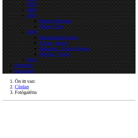
2003
2004
2005
Balaton Maraton
Tihany Túra
2009
Bringahiradó-képek
X-Iont - képek
Balasport - Videó előzetes
Velo.hu - Videó
2010
Partnerek
Kapcsolat
Ön itt van:
Címlap
Fotógaléria