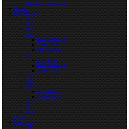
Panoráma Túra 25Km
Nevezés
Eredménylista
2018
2017
2016
2015
Balaton Maraton
Tihany Túra
Mini Maraton
2014
Pelso Kupa
Balaton Maraton
Tihany Túra
2013
2008
2009
Abszolút lista
Amatőr kupa
2010
2011
2012
Szállás
Fotógaléria
2002