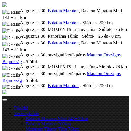
Augusztus 30.
Balaton Maraton
, Balaton Maraton Mini
143 + 21 km
Augusztus 30.
Balaton Maraton
- Siófok - 200 km
Augusztus 30. MOMENTS Tihany Túra - Siófok - 76 km
Augusztus 30. Panoráma Túrák - Siófok - 25 és 40 km
Augusztus 30.
Balaton Maraton
, Balaton Maraton Mini
143 + 21 km
Augusztus 30. országúti kerékpáros
Maraton Országos
Bajnokság
- Siófok
Augusztus 30. MOMENTS Tihany Túra - Siófok - 76 km
Augusztus 30. országúti kerékpáros
Maraton Országos
Bajnokság
- Siófok
Augusztus 30.
Balaton Maraton
- Siófok - 200 km
Főoldal
Versenykiírás
Balaton Maraton Mini 143+21km
Balaton Maraton 200km
Moments Tihany Túra 76km