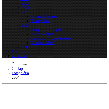
2003
2004
2005
Balaton Maraton
Tihany Túra
2009
Bringahiradó-képek
X-Iont - képek
Balasport - Videó előzetes
Velo.hu - Videó
2010
Partnerek
Kapcsolat
Ön itt van:
Címlap
Fotógaléria
2004