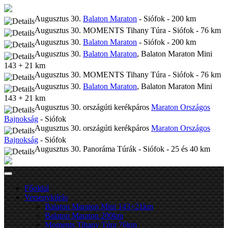
Augusztus 30.
Balaton Maraton
- Siófok - 200 km
Augusztus 30. MOMENTS Tihany Túra - Siófok - 76 km
Augusztus 30.
Balaton Maraton
- Siófok - 200 km
Augusztus 30.
Balaton Maraton
, Balaton Maraton Mini
143 + 21 km
Augusztus 30. MOMENTS Tihany Túra - Siófok - 76 km
Augusztus 30.
Balaton Maraton
, Balaton Maraton Mini
143 + 21 km
Augusztus 30. országúti kerékpáros
Maraton Országos
Bajnokság
- Siófok
Augusztus 30. országúti kerékpáros
Maraton Országos
Bajnokság
- Siófok
Augusztus 30. Panoráma Túrák - Siófok - 25 és 40 km
Főoldal
Versenykiírás
Balaton Maraton Mini 143+21km
Balaton Maraton 200km
Moments Tihany Túra 76km