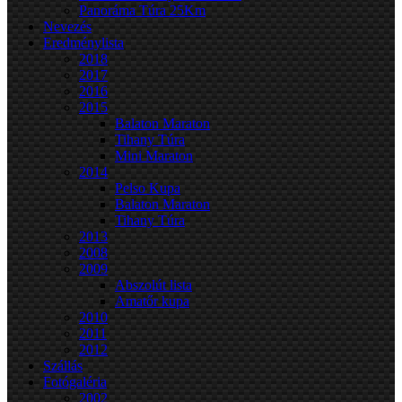
Panoráma Túra 25Km
Nevezés
Eredménylista
2018
2017
2016
2015
Balaton Maraton
Tihany Túra
Mini Maraton
2014
Pelso Kupa
Balaton Maraton
Tihany Túra
2013
2008
2009
Abszolút lista
Amatőr kupa
2010
2011
2012
Szállás
Fotógaléria
2002